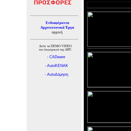
Ενδιαφέροντα
Αρχιτεκτονικά Έργα
αρχική
Δείτε τα
DEMO VIDEO
του λογισμικού της
ART
:
-
CADware
- AutoKENAK
-
Auto
Δόμηση