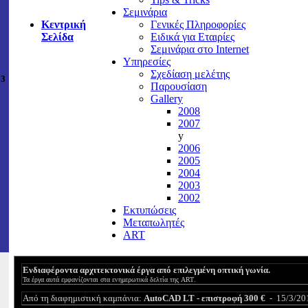
Σεμινάρια
Κεντρική
Γενικές Πληροφορίες
Σελίδα
Ειδικά για Εταιρίες
Σεμινάρια στο Internet
Υπηρεσίες
Σχεδίαση μελέτης
23
Παρουσίαση
Gallery
2008
2007
y
2006
2005
2004
2003
2002
Εκτυπώσεις
Μεταπωλητές
ART
Ενδιαφέροντα αρχιτεκτονικά έργα από επιλεγμένη οπτική γωνία.
Τα έργα αυτά εμφανίζονται στα ενημερωτικά δελτία της
ART
.
Από τη διαφημιστική καμπάνια:
AutoCAD LT -
επιστροφή 300 €
-
15
/
3
/20