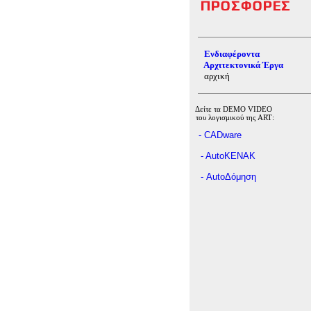
Ενδιαφέροντα
Αρχιτεκτονικά Έργα
αρχική
Δείτε τα
DEMO VIDEO
του λογισμικού της
ART
:
-
CADware
- AutoKENAK
-
Auto
Δόμηση