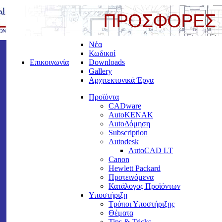
Νέα
Κωδικοί
Επικοινωνία
Downloads
Gallery
Αρχιτεκτονικά Έργα
Προϊόντα
CADware
AutoKENAK
AutoΔόμηση
Subscription
Autodesk
AutoCAD LT
Canon
Hewlett Packard
Προτεινόμενα
Κατάλογος Προϊόντων
Υποστήριξη
Τρόποι Υποστήριξης
Θέματα
Tips & Tricks