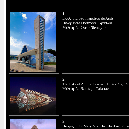
1.
Εκκλησία Sao Francisco de Assis
Πόλη: Belo Horizonte, Βραζιλία
Μελετητής:
Oscar Niemeyer
2.
T
he City of Art and Science
,
Βαλένσια, Ισπ
Μελετητής:
Santiago Calatrava
3.
Πύργος
30 St Mary Axe (
t
he Gherkin
),
Λον