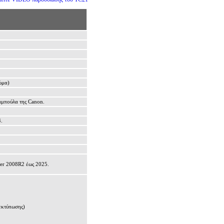
ώμα)
αμπούλα της
Canon.
.
rver 2008R2
έως
2025.
 εκτύπωσης)