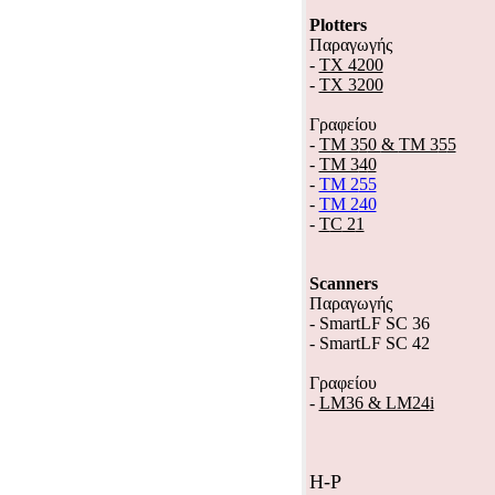
Plotters
Παραγωγής
-
TX 4200
-
TX 3200
Γραφείου
-
ΤΜ 3
5
0
&
ΤΜ 3
5
5
-
ΤΜ 3
4
0
-
ΤΜ 2
55
-
ΤΜ 2
40
-
Τ
C
2
1
Scanners
Παραγωγής
-
SmartLF SC 36
-
SmartLF SC 42
Γραφείου
-
LM36 & LM24
i
H
-
P