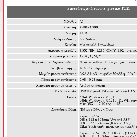
Βασικά τεχνικά χαρακτηριστικά
TC2
1
Μέγεθος:
Α1
Ανάλυση:
2.400
x
1.20
0
dpi
Μνήμη:
1
G
B
Σκληρός Δίσκος:
Δεν διαθέτει
Κεφαλή:
Μία κεφαλή 4 χρωμάτων
Ακροφύσια κεφαλής
:
4
.
352
(ΒΚ:
1
.
280
,
C,M,Y: 1.024
ανά χρ
Χρώματα μελανιών:
4
(
BK,
C
,
M
,
Y
).
Χωρητικότητα δοχείων μελάνης:
7
0
ml
το καθένα. Επαναγεμίζονται από 
Ακρίβεια
γραμμής:
+/- 0.1%
ή λιγότερο
Μεγέθη μέσων εκτύπωσης:
Ρολό Α1-Α3 και φύλλα 50
x
Α
3
ή 100
x
Α4
Πάχος μέσων εκτύπωσης:
0.08 - 0.28
mm
Χειρισμός μέσων εκτύπωσης:
Αυτόματος κόφτης
Συνδεσμολογία:
USB
Hi
-
Speed
.
Ethernet, Wireless LAN.
Drivers:
32bit:
Win
dows 7, 8.1, 10
64bit:
Win
dows 7, 8.1, 10, 11, Win Se
Mac OSX
11.7.10
έως
14.15.
Διαστάσεις, Βάρη:
Πλάτος x Βάθος x Ύψος
Κύρια μονάδα
968 x
613
x 395mm (Ανοικτό ASF)
968 x 5
33
x 245mm (Κλειστό ASF)
32kg (χωρίς φιάλη μελανιού, με κεφαλή
Κύρια μονάδα + Βάση + Καλάθι (SD-24)
968 × 8
68
×
1.024
mm (Ανοιχτό καλάθι)