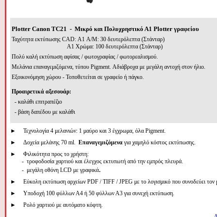
Plotter Canon
Τ
C
21 - Μικρό και Πολυχρηστικό Α1
Plotter
γραφείου
Ταχύτητα εκτύπωσης
CAD:
A
1
A/M
:
30
δευτερόλεπτα
(
Στάνταρ)
A
1
Χ
ρώμα:
100
δευτερόλεπτα
(
Στάνταρ)
Πολύ καλή εκτύπωση αφίσας / φωτογραφίας / φωτορεαλισμού.
Μελάνια επαναγεμιζόμενα, τύπου
Pigment
. Αδιάβροχα με μεγάλη αντοχή στον ήλιο.
Εξοικονόμηση χώρου - Τοποθετείται σε γραφείο ή πάγκο.
Προαιρετικά αξεσουάρ:
-
καλάθι επιτραπέζιο
- βάση δαπέδου
με καλάθι
►
Τεχνολογία 4
μελανιών: 1 μαύρο και 3 έγχρωμα, όλα 
Pigment
.
►
Δοχεία
μελάνης 
7
0 
ml.
Επαναγεμιζόμενα
 για χαμηλό κόστος εκτύπωσης. 
►
Φιλικότητα προς το χρήστη:

        -  τροφοδοσία χαρτιού
και έλεγχος εκτυπωτή από την εμπρός πλευρά.

.
        -  
μ
εγάλη
οθόνη LCD με γραφικά
►
Εύκολη εκτύπωση αρχείων 
PDF / TIFF / JPEG 
με το λογισμικό που συνοδεύει τον 
►
Υποδοχή 100 φύλλων Α4 ή 50 φύλλων Α3 για συνεχή εκτύπωση
.
►
Ρολό χαρτιού με αυτόματο κόφτη
Δ