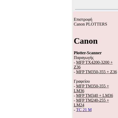
Επιστροφή
Canon PLOTTERS
Canon
Plotter-Scanner
Παραγωγής
-
MFP TX4200-3200 +
Z36
-
MFP TM350-355 + Z36
Γραφείου
-
MFP TM350-355 +
LM36
-
MFP TM340 + LM36
-
MFP TM240-255 +
LM24
-
TC 21 M