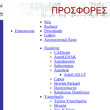
Νέα
Κωδικοί
Επικοινωνία
Downloads
Gallery
Αρχιτεκτονικά Έργα
Προϊόντα
CADware
AutoKENAK
AutoΔόμηση
Subscription
Autodesk
AutoCAD LT
Canon
Hewlett Packard
Προτεινόμενα
Κατάλογος Προϊόντων
Υποστήριξη
Τρόποι Υποστήριξης
Θέματα
Tips & Tricks