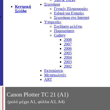
Σεμινάρια
Κεντρική
Γενικές Πληροφορίες
Σελίδα
Ειδικά για Εταιρίες
υ
Σεμινάρια στο Internet
Υπηρεσίες
Σχεδίαση μελέτης
Παρουσίαση
Gallery
2008
2007
2006
2005
2004
2003
2002
Εκτυπώσεις
Μεταπωλητές
ART
Canon Plotter TC 2
1
(
Α
1)
(
ρολό μέχρι Α1, φύλλα Α3, Α4)