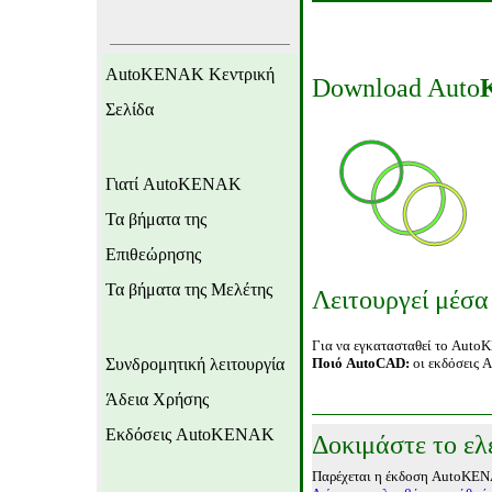
AutoKENAK
Κεντρική
Download Auto
Σελίδα
Γιατί
AutoKENAK
Τα βήματα της
Επιθεώρησης
Τα βήματα της Μελέτης
Λειτουργεί μέσ
Για να εγκατασταθεί το
Auto
Συνδρομητική λειτουργία
Ποιό
AutoCAD:
οι εκδόσεις
A
Άδεια Χρήσης
Εκδόσεις
AutoKENAK
Δοκιμάστε το ελ
Παρέχεται η έκδοση
AutoKEN