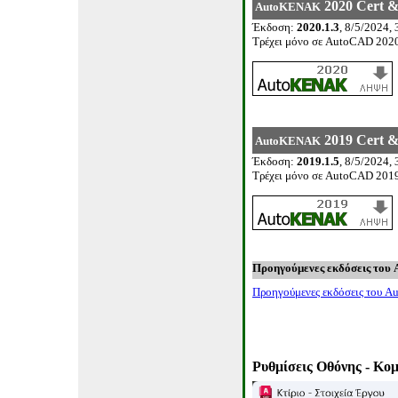
20
20
Cert &
AutoKENAK
Έκδοση
:
20
20
.
1
.
3
,
8
/
5
/20
24
,
Τρέχει μόνο σε
AutoCAD 202
201
9
Cert &
AutoKENAK
Έκδοση
:
201
9
.
1
.
5
,
8
/
5
/20
24
,
Τρέχει μόνο σε
AutoCAD 201
Προηγούμενες εκδόσεις του
Προηγούμενες εκδόσεις του
A
Ρυθμίσεις Οθόνης
-
Κομ