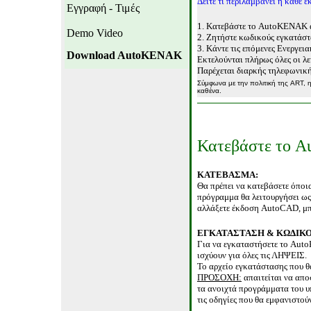
Δείτε τι περιλαμβάνει η κάθε 
Εγγραφή - Τιμές
1. Κατεβάστε το
AutoKENAK
Demo Video
2. Ζητήστε κωδικούς εγκατάστ
3. Κάντε τις επόμενες Ενεργει
Download AutoKENAK
Εκτελούνται πλήρως όλες οι λ
Παρέχεται διαρκής τηλεφωνική
Σύμφωνα με την πολιτική της
ART,
η
καθένα.
Κατεβάστε το
A
ΚΑΤΕΒΑΣΜΑ:
Θα πρέπει να κατεβάσετε όπο
πρόγραμμα θα λειτουργήσει ω
αλλάξετε έκδοση
AutoCAD,
μπ
ΕΓΚΑΤΑΣΤΑΣΗ & ΚΩΔΙΚΟ
Για να εγκαταστήσετε το
Aut
ισχύουν για όλες τις ΛΗΨΕΙΣ
.
Το αρχείο εγκατάστασης που θ
ΠΡΟΣΟΧΗ:
απαιτείται να απο
τα ανοιχτά προγράμματα του υ
τις οδηγίες που θα εμφανιστού