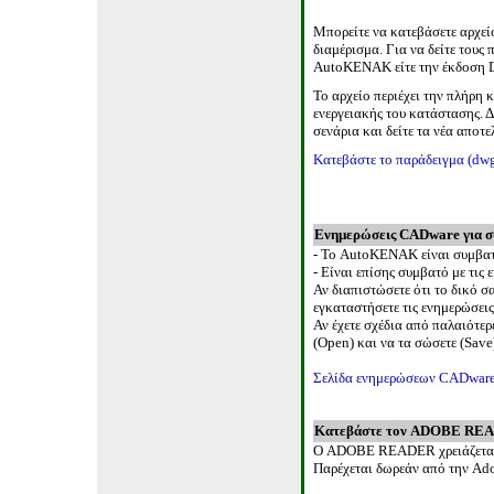
Μπορείτε να κατεβάσετε αρχε
διαμέρισμα. Για να δείτε τους 
AutoKENAK
είτε την έκδοση
Το αρχείο περιέχει την πλήρη 
ενεργειακής του κατάστασης. Δ
σενάρια και δείτε τα νέα αποτ
Κατεβάστε το παράδειγμα (
dw
Ενημερώσεις
CADware
για 
- Το
AutoKENAK
είναι συμβατ
-
E
ίναι επίσης συμβατό με τις 
Αν διαπιστώσετε ότι το δικό σ
εγκαταστήσετε τις ενημερώσει
Αν έχετε σχέδια
από παλαιότερ
(Open)
και να τα σώσετε (
Save
Σελίδα ενημερώσεων
CADware
Κατεβάστε τον
ADOBE RE
Ο
ADOBE READER
χρειάζετα
Παρέχεται δωρεάν από την
Ado