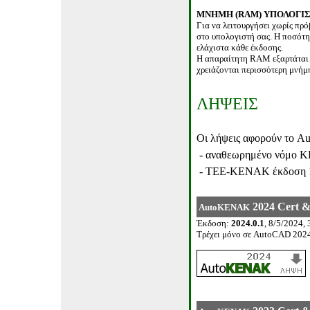
ΜΝΗΜΗ
(RAM
)
ΥΠΟΛΟΓΙ
Για να λειτουργήσει χωρίς πρ
στο υπολογιστή σας. Η ποσότ
ελάχιστα κάθε έκδοσης.
Η απαραίτητη
RAM
εξαρτάται
χρειάζονται περισσότερη μνή
ΛΗΨΕΙΣ
Οι λήψεις αφορούν το
A
-
αναθεωρημένο νόμο 
-
ΤΕΕ-ΚΕΝΑΚ έκδοση 1
20
24
Cert &
AutoKENAK
Έκδοση
:
20
2
4.0.
1
,
8
/
5
/20
24
,
Τρέχει μόνο σε
AutoCAD 202