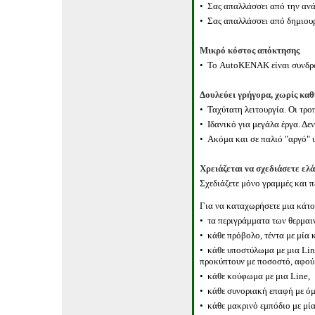
•
Σας απαλλάσσει από την αν
•
Σας απαλλάσσει από δημιου
Μικρό κόστος απόκτησης
•
Το
AutoKENAK
είναι συνδρ
Δουλεύει γρήγορα, χωρίς κα
•
Ταχύτατη λειτουργία. Οι τρο
•
Ιδανικό για μεγάλα έργα. Δε
•
Ακόμα και σε παλιό
"
αργό
"
Χρειάζεται να σχεδιάσετε ελ
Σχεδιάζετε μόνο γραμμές και 
Για να καταχωρήσετε μια κάτοψ
•
τα περιγράμματα των θερμα
•
κάθε πρόβολο, τέντα με μία 
•
κάθε υποστύλωμα με μια
Lin
προκύπτουν με ποσοστό, αφού 
•
κάθε κούφωμα με μια
Line
,
•
κάθε συνοριακή επαφή με όμ
•
κάθε μακρινό εμπόδιο με μί