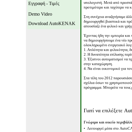
υπολογιστή. Μετά από προσπάθ
Εγγραφή - Τιμές
προτιμότερο και ταχύτερο να κ
Demo Video
Στη συνέχεια αναζητήσαμε άλλ
δημιουργηθεί βιαστικά και πρ
Download AutoKENAK
απουσίαζε ένα φιλικό και γρή
Έχοντας ήδη την εμπειρία και 
να δημιουργήσουμε ένα νέο π
ολοκληρωμένο ενεργειακό λογι
1. Απλότητα
και φιλικότητα
, 
2. Η δυνατότητα επίλυσης περί
3. Έξυπνοι αυτοματισμοί να π
στην καταχώρηση.
4. Να είναι οικονομικό για το
Στα τέλη του 2012 παρουσιάσα
σχόλια όσων το χρησιμοποιούν
πρόγραμμα. Μπορείτε να τους 
Γιατί να επιλέξετε
Au
Γνώριμο και οικείο περιβάλλ
•
Λειτουργεί μέσα στο AutoC