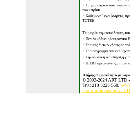
•
Τα
γεωμετρικά αποτελέσματ
του κτιρίου.
•
Κάθε μενού έχει βοήθεια, πρ
ΤΟΤΕΕ.
Τεκμηρίωση, εκπαίδευση, υπ
•
Περιλαμβάνει ηλεκτρονικό Ε
•
Τοπικές διευκρινήσεις σε πε
•
Το πρόγραμμα σας ενημερώνει
•
Τηλεφωνική υποστήριξη για 
•
Η
ART
οργανώνει ζωντανά 
Πλήρης συμβατότητα με νομο
© 2003-20
24
ART LTD - A
Τηλ: 210-8228
-
568
.
www.
Προστασία Δεδομένων 