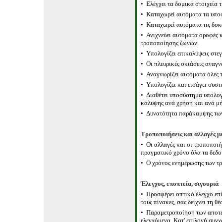
•
Ελέγχει τα δομικά στοιχεία 
•
Καταχωρεί αυτόματα τα υποσ
•
Καταχωρεί αυτόματα τις δοκ
•
Ανιχνεύει αυτόματα οροφές 
τροποποίησης ζωνών.
•
Υπολογίζει επικαλύψεις στε
•
Οι πλευρικές
σκιάσεις
αναγν
•
Αναγνωρίζει αυτόματα όλες τ
•
Υπολογίζει και εισάγει συστ
•
Διαθέτει υποσύστημα υπολο
κάλυψης ανά χρήση και ανά μήν
•
Δυνατότητα παράκαμψης των
Τροποποιήσεις και αλλαγές μ
•
Οι αλλαγές και οι
τροποποιή
πραγματικό χρόνο
όλα τα δεδ
•
Ο χρόνος ενημέρωσης των τρ
Έλεγχος, εποπτεία, σιγουριά
•
Προσφέρει οπτικό έλεγχο επί
τους πίνακες, σας δείχνει τη θέ
•
Παραμετροποίηση
των αποτε
ελεγχόμενα. Κατ' επιλογή συγ