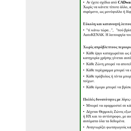
•
Αν έχετε σχέδια από
CADwa
Χωρίς να κάνετε τίποτε άλλο,
συρόμενο, ως μονόφυλλο ή δί
Εύκολη και κατανοητή λειτο
•
"
τί κάνω τώρα...", "πού βρί
AutoKENAK
. Η λειτουργία το
Χωρίς απρόβλεπτους περιορι
•
Κάθε έργο καταχωρείται ως 
κατηγορία χρήσης γίνεται αυτό
•
Κάθε Ζώνη μπορεί να αποτελε
•
Κάθε περίγραμμα μπορεί να έ
•
Κάθε πρόβολος ή τέντα μπορ
τοίχων.
•
Κάθε όμορο μπορεί να βρίσκ
Πολλές δυνατότητες με λίγες 
•
Μπορεί να εφαρμοστεί σε κάθ
•
Δέχεται Θερμικές Ζώνες εξω
ή ΗΧ και το αντίστροφο, με α
αυτόματα όλα τα δεδομένα.
•
Αναγνωρίζει
φωταγωγούς
κα